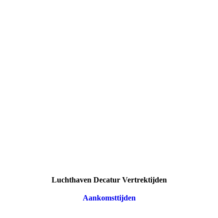
Luchthaven Decatur Vertrektijden
Aankomsttijden