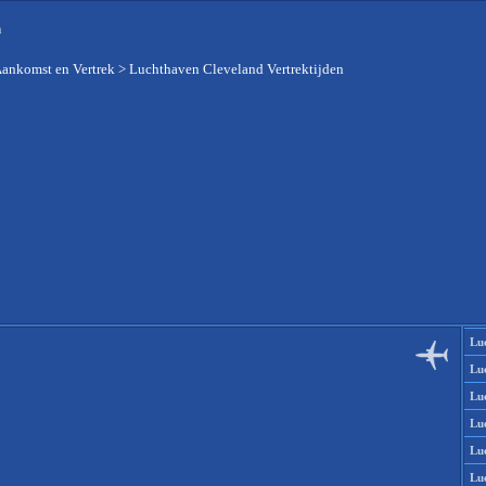
n
Aankomst en Vertrek
>
Luchthaven Cleveland Vertrektijden
Lu
Lu
Lu
Lu
Lu
Lu