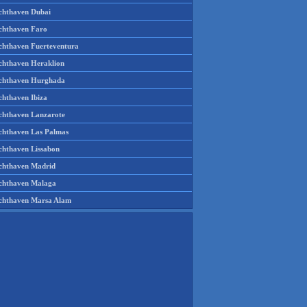
chthaven Dubai
chthaven Faro
chthaven Fuerteventura
chthaven Heraklion
chthaven Hurghada
chthaven Ibiza
chthaven Lanzarote
chthaven Las Palmas
chthaven Lissabon
chthaven Madrid
chthaven Malaga
chthaven Marsa Alam