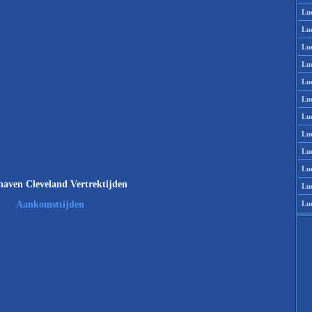
Lu
Lu
Lu
Lu
Lu
Lu
Lu
Lu
Lu
Lu
haven Cleveland Vertrektijden
Lu
Lu
Aankomsttijden