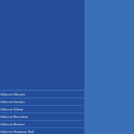
chthaven Alicante
chthaven Antalya
chthaven Athene
chthaven Barcelona
chthaven Bonaire
chthaven Denpasar Bali