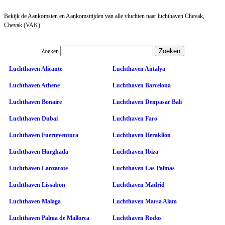
Bekijk de Aankomsten en Aankomsttijden van alle vluchten naar luchthaven Chevak,
Chevak (VAK).
Zoeken
Luchthaven Alicante
Luchthaven Antalya
Luchthaven Athene
Luchthaven Barcelona
Luchthaven Bonaire
Luchthaven Denpasar Bali
Luchthaven Dubai
Luchthaven Faro
Luchthaven Fuerteventura
Luchthaven Heraklion
Luchthaven Hurghada
Luchthaven Ibiza
Luchthaven Lanzarote
Luchthaven Las Palmas
Luchthaven Lissabon
Luchthaven Madrid
Luchthaven Malaga
Luchthaven Marsa Alam
Luchthaven Palma de Mallorca
Luchthaven Rodos