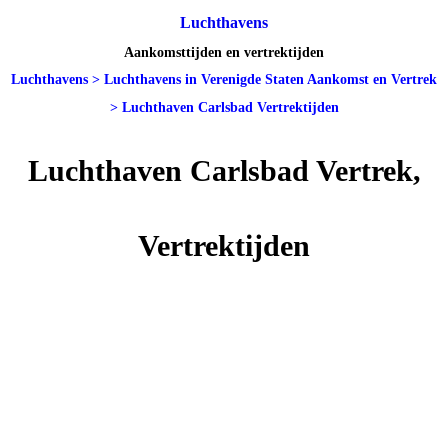
Luchthavens
Aankomsttijden en vertrektijden
Luchthavens
>
Luchthavens in Verenigde Staten Aankomst en Vertrek
>
Luchthaven Carlsbad Vertrektijden
Luchthaven Carlsbad Vertrek,
Vertrektijden