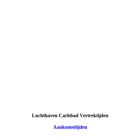
Luchthaven Carlsbad Vertrektijden
Aankomsttijden