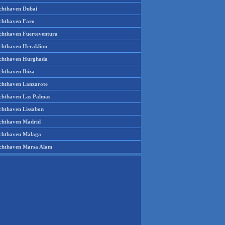
chthaven Dubai
chthaven Faro
chthaven Fuerteventura
chthaven Heraklion
chthaven Hurghada
chthaven Ibiza
chthaven Lanzarote
chthaven Las Palmas
chthaven Lissabon
chthaven Madrid
chthaven Malaga
chthaven Marsa Alam