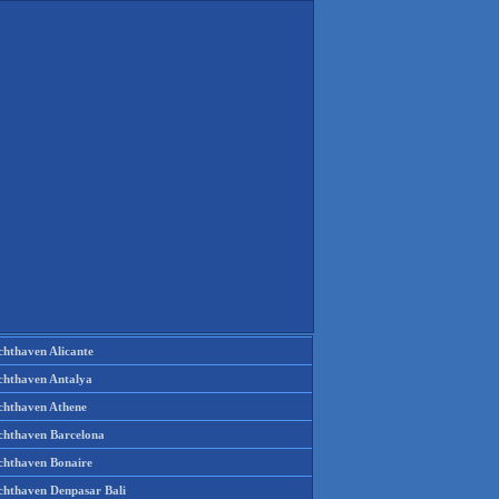
chthaven Alicante
chthaven Antalya
chthaven Athene
chthaven Barcelona
chthaven Bonaire
chthaven Denpasar Bali