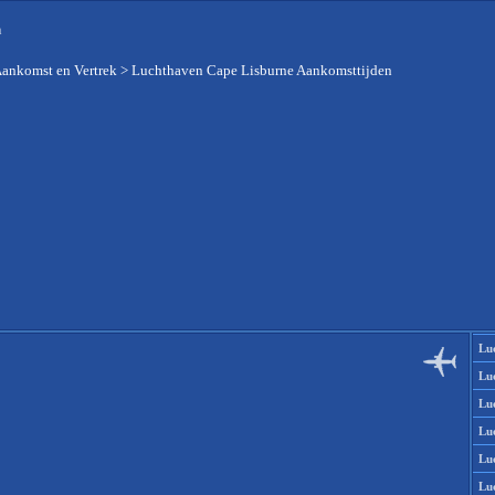
n
Aankomst en Vertrek
>
Luchthaven Cape Lisburne Aankomsttijden
Lu
Lu
Lu
Lu
Lu
Lu