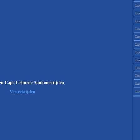
Lu
Lu
Lu
Lu
Lu
Lu
Lu
Lu
Lu
Lu
en Cape Lisburne Aankomsttijden
Lu
Lu
Vertrektijden