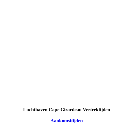
Luchthaven Cape Girardeau Vertrektijden
Aankomsttijden