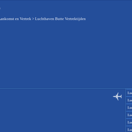
n
Aankomst en Vertrek
>
Luchthaven Butte Vertrektijden
Lu
Lu
Lu
Lu
Lu
Lu