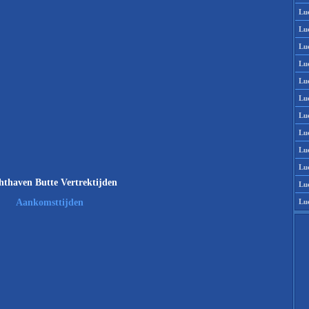
Lu
Lu
Lu
Lu
Lu
Lu
Lu
Lu
Lu
Lu
hthaven Butte Vertrektijden
Lu
Lu
Aankomsttijden