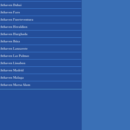
chthaven Dubai
chthaven Faro
chthaven Fuerteventura
chthaven Heraklion
chthaven Hurghada
chthaven Ibiza
chthaven Lanzarote
chthaven Las Palmas
chthaven Lissabon
chthaven Madrid
chthaven Malaga
chthaven Marsa Alam