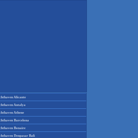
chthaven Alicante
chthaven Antalya
chthaven Athene
chthaven Barcelona
chthaven Bonaire
chthaven Denpasar Bali