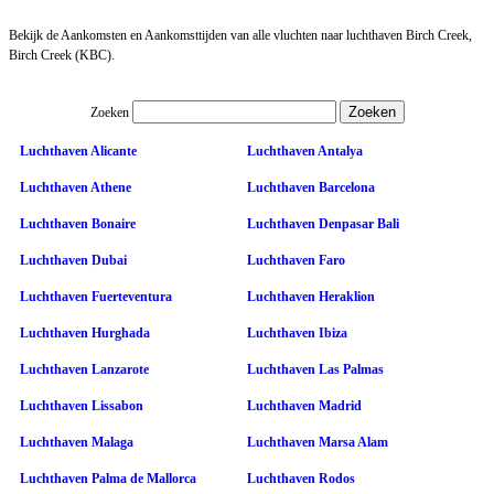
Bekijk de Aankomsten en Aankomsttijden van alle vluchten naar luchthaven Birch Creek,
Birch Creek (KBC).
Zoeken
Luchthaven Alicante
Luchthaven Antalya
Luchthaven Athene
Luchthaven Barcelona
Luchthaven Bonaire
Luchthaven Denpasar Bali
Luchthaven Dubai
Luchthaven Faro
Luchthaven Fuerteventura
Luchthaven Heraklion
Luchthaven Hurghada
Luchthaven Ibiza
Luchthaven Lanzarote
Luchthaven Las Palmas
Luchthaven Lissabon
Luchthaven Madrid
Luchthaven Malaga
Luchthaven Marsa Alam
Luchthaven Palma de Mallorca
Luchthaven Rodos