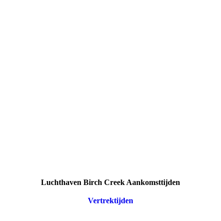
Luchthaven Birch Creek Aankomsttijden
Vertrektijden