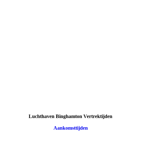
Luchthaven Binghamton Vertrektijden
Aankomsttijden