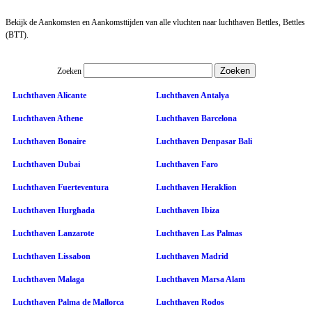
Bekijk de Aankomsten en Aankomsttijden van alle vluchten naar luchthaven Bettles, Bettles
(BTT).
Zoeken
Luchthaven Alicante
Luchthaven Antalya
Luchthaven Athene
Luchthaven Barcelona
Luchthaven Bonaire
Luchthaven Denpasar Bali
Luchthaven Dubai
Luchthaven Faro
Luchthaven Fuerteventura
Luchthaven Heraklion
Luchthaven Hurghada
Luchthaven Ibiza
Luchthaven Lanzarote
Luchthaven Las Palmas
Luchthaven Lissabon
Luchthaven Madrid
Luchthaven Malaga
Luchthaven Marsa Alam
Luchthaven Palma de Mallorca
Luchthaven Rodos