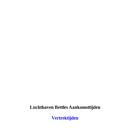
Luchthaven Bettles Aankomsttijden
Vertrektijden