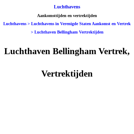
Luchthavens
Aankomsttijden en vertrektijden
Luchthavens
>
Luchthavens in Verenigde Staten Aankomst en Vertrek
>
Luchthaven Bellingham Vertrektijden
Luchthaven Bellingham Vertrek,
Vertrektijden