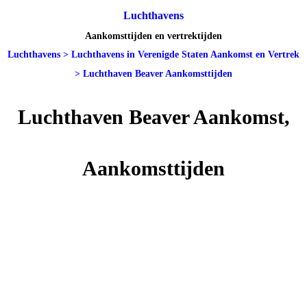
Luchthavens
Aankomsttijden en vertrektijden
Luchthavens
>
Luchthavens in Verenigde Staten Aankomst en Vertrek
>
Luchthaven Beaver Aankomsttijden
Luchthaven Beaver Aankomst,
Aankomsttijden