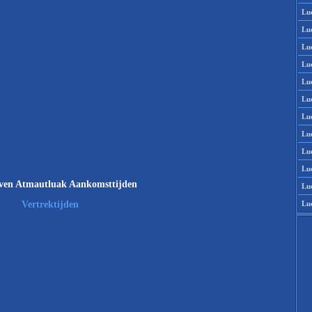
Lu
Lu
Lu
Lu
Lu
Lu
Lu
Lu
Lu
Lu
ven Atmautluak Aankomsttijden
Lu
Lu
Vertrektijden