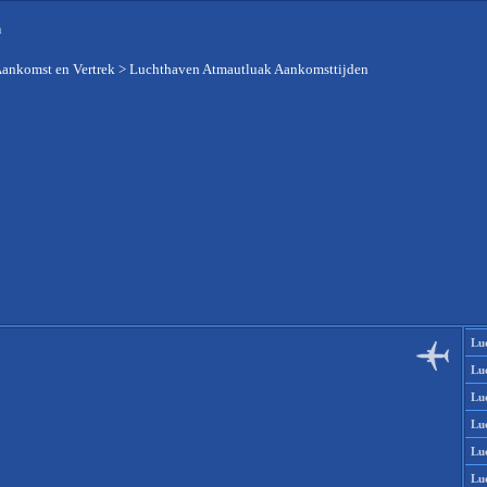
n
Aankomst en Vertrek
>
Luchthaven Atmautluak Aankomsttijden
Lu
Lu
Lu
Lu
Lu
Lu