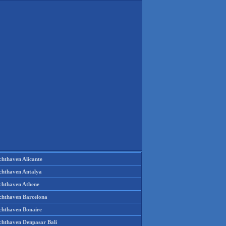
chthaven Alicante
chthaven Antalya
chthaven Athene
chthaven Barcelona
chthaven Bonaire
chthaven Denpasar Bali