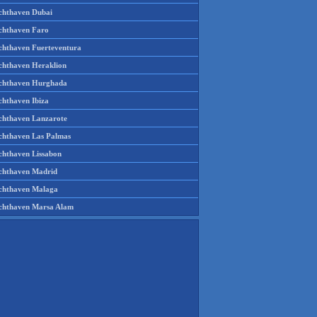
chthaven Dubai
chthaven Faro
chthaven Fuerteventura
chthaven Heraklion
chthaven Hurghada
chthaven Ibiza
chthaven Lanzarote
chthaven Las Palmas
chthaven Lissabon
chthaven Madrid
chthaven Malaga
chthaven Marsa Alam