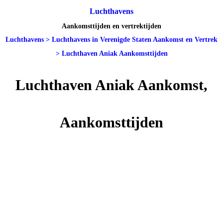
Luchthavens
Aankomsttijden en vertrektijden
Luchthavens
>
Luchthavens in Verenigde Staten Aankomst en Vertrek
>
Luchthaven Aniak Aankomsttijden
Luchthaven Aniak Aankomst,
Aankomsttijden