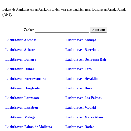
Bekijk de Aankomsten en Aankomsttijden van alle vluchten naar luchthaven Aniak, Aniak
(ANI).
Zoeken
Luchthaven Alicante
Luchthaven Antalya
Luchthaven Athene
Luchthaven Barcelona
Luchthaven Bonaire
Luchthaven Denpasar Bali
Luchthaven Dubai
Luchthaven Faro
Luchthaven Fuerteventura
Luchthaven Heraklion
Luchthaven Hurghada
Luchthaven Ibiza
Luchthaven Lanzarote
Luchthaven Las Palmas
Luchthaven Lissabon
Luchthaven Madrid
Luchthaven Malaga
Luchthaven Marsa Alam
Luchthaven Palma de Mallorca
Luchthaven Rodos