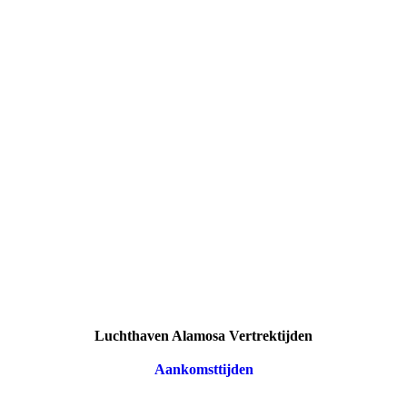
Luchthaven Alamosa Vertrektijden
Aankomsttijden