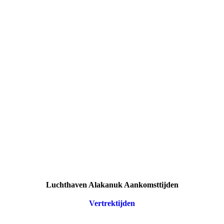
Luchthaven Alakanuk Aankomsttijden
Vertrektijden