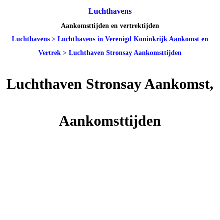
Luchthavens
Aankomsttijden en vertrektijden
Luchthavens
>
Luchthavens in Verenigd Koninkrijk Aankomst en
Vertrek
>
Luchthaven Stronsay Aankomsttijden
Luchthaven Stronsay Aankomst,
Aankomsttijden