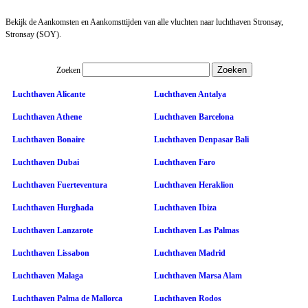
Bekijk de Aankomsten en Aankomsttijden van alle vluchten naar luchthaven Stronsay,
Stronsay (SOY).
Zoeken
Luchthaven Alicante
Luchthaven Antalya
Luchthaven Athene
Luchthaven Barcelona
Luchthaven Bonaire
Luchthaven Denpasar Bali
Luchthaven Dubai
Luchthaven Faro
Luchthaven Fuerteventura
Luchthaven Heraklion
Luchthaven Hurghada
Luchthaven Ibiza
Luchthaven Lanzarote
Luchthaven Las Palmas
Luchthaven Lissabon
Luchthaven Madrid
Luchthaven Malaga
Luchthaven Marsa Alam
Luchthaven Palma de Mallorca
Luchthaven Rodos