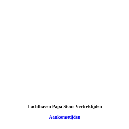
Luchthaven Papa Stour Vertrektijden
Aankomsttijden