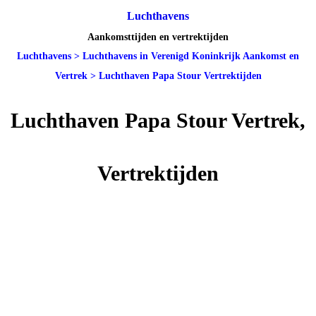
Luchthavens
Aankomsttijden en vertrektijden
Luchthavens
>
Luchthavens in Verenigd Koninkrijk Aankomst en
Vertrek
>
Luchthaven Papa Stour Vertrektijden
Luchthaven Papa Stour Vertrek,
Vertrektijden