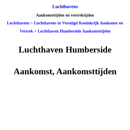
Luchthavens
Aankomsttijden en vertrektijden
Luchthavens
>
Luchthavens in Verenigd Koninkrijk Aankomst en
Vertrek
>
Luchthaven Humberside Aankomsttijden
Luchthaven Humberside
Aankomst, Aankomsttijden