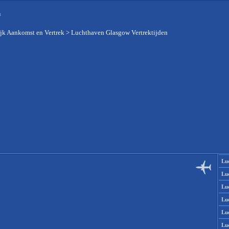
n
jk Aankomst en Vertrek
>
Luchthaven Glasgow Vertrektijden
Lu
Lu
Lu
Lu
Lu
Lu