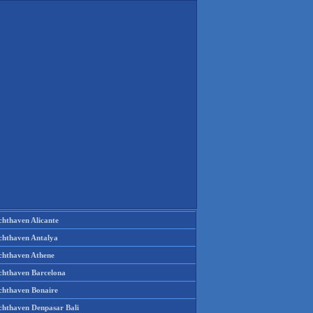
chthaven Alicante
chthaven Antalya
chthaven Athene
chthaven Barcelona
chthaven Bonaire
chthaven Denpasar Bali