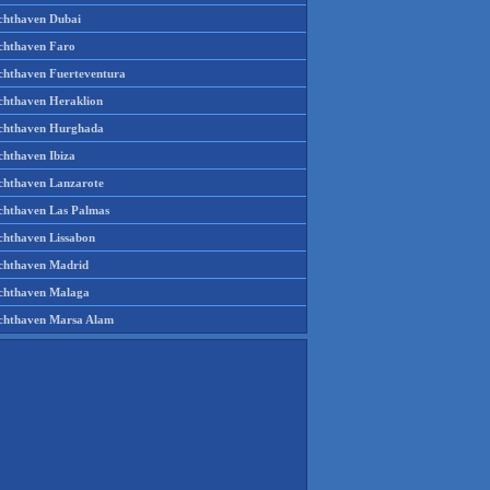
chthaven Dubai
chthaven Faro
chthaven Fuerteventura
chthaven Heraklion
chthaven Hurghada
chthaven Ibiza
chthaven Lanzarote
chthaven Las Palmas
chthaven Lissabon
chthaven Madrid
chthaven Malaga
chthaven Marsa Alam