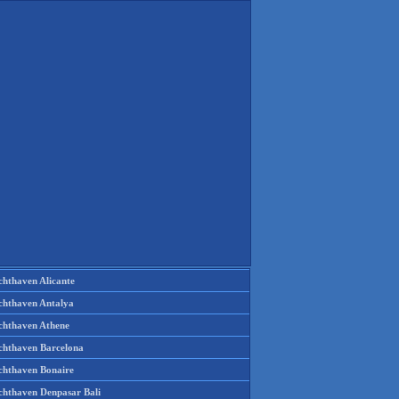
chthaven Alicante
chthaven Antalya
chthaven Athene
chthaven Barcelona
chthaven Bonaire
chthaven Denpasar Bali