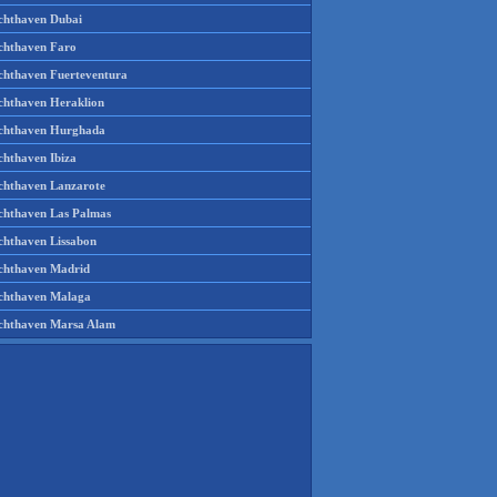
chthaven Dubai
chthaven Faro
chthaven Fuerteventura
chthaven Heraklion
chthaven Hurghada
chthaven Ibiza
chthaven Lanzarote
chthaven Las Palmas
chthaven Lissabon
chthaven Madrid
chthaven Malaga
chthaven Marsa Alam