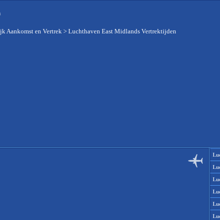
n
jk Aankomst en Vertrek
>
Luchthaven East Midlands Vertrektijden
Lu
Lu
Lu
Lu
Lu
Lu