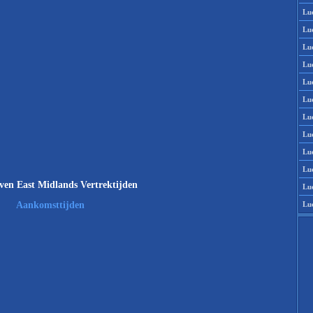
Lu
Lu
Lu
Lu
Lu
Lu
Lu
Lu
Lu
Lu
en East Midlands Vertrektijden
Lu
Lu
Aankomsttijden