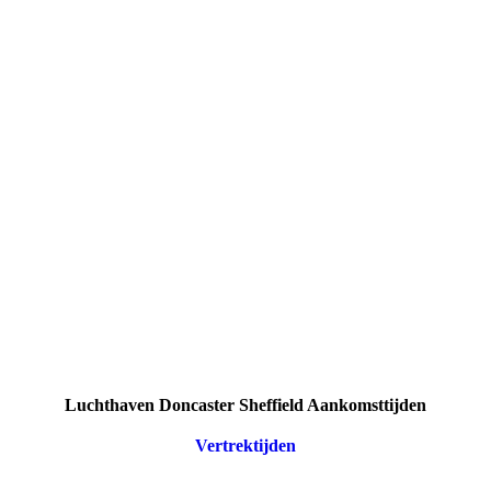
Luchthaven Doncaster Sheffield Aankomsttijden
Vertrektijden