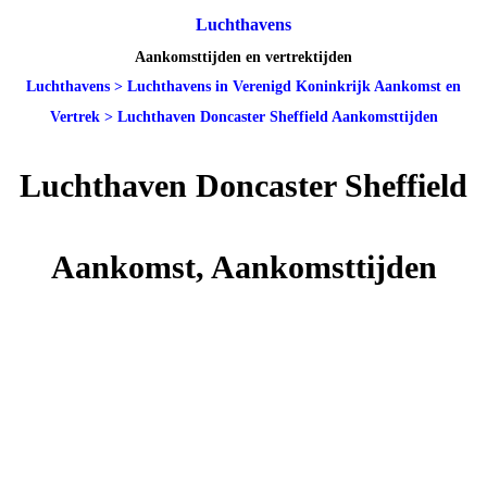
Luchthavens
Aankomsttijden en vertrektijden
Luchthavens
>
Luchthavens in Verenigd Koninkrijk Aankomst en
Vertrek
>
Luchthaven Doncaster Sheffield Aankomsttijden
Luchthaven Doncaster Sheffield
Aankomst, Aankomsttijden