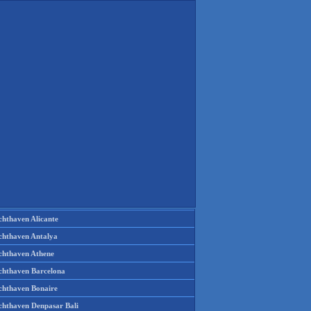
chthaven Alicante
chthaven Antalya
chthaven Athene
chthaven Barcelona
chthaven Bonaire
chthaven Denpasar Bali