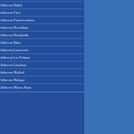
chthaven Dubai
chthaven Faro
chthaven Fuerteventura
chthaven Heraklion
chthaven Hurghada
chthaven Ibiza
chthaven Lanzarote
chthaven Las Palmas
chthaven Lissabon
chthaven Madrid
chthaven Malaga
chthaven Marsa Alam