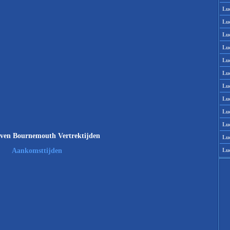
Lu
Lu
Lu
Lu
Lu
Lu
Lu
Lu
Lu
Lu
ven Bournemouth Vertrektijden
Lu
Lu
Aankomsttijden