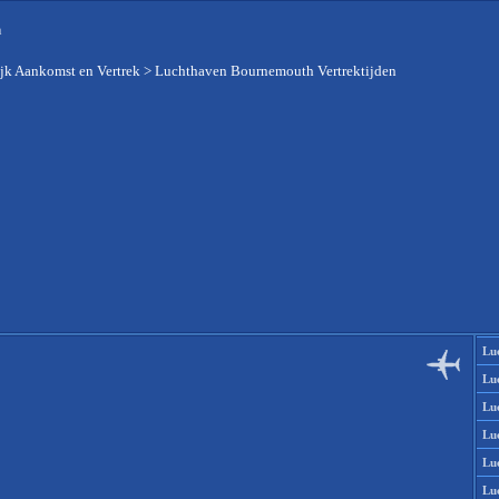
n
jk Aankomst en Vertrek
>
Luchthaven Bournemouth Vertrektijden
Lu
Lu
Lu
Lu
Lu
Lu