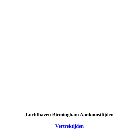
Luchthaven Birmingham Aankomsttijden
Vertrektijden