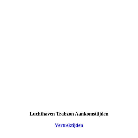
Luchthaven Trabzon Aankomsttijden
Vertrektijden