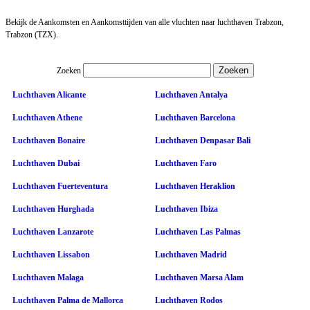
Bekijk de Aankomsten en Aankomsttijden van alle vluchten naar luchthaven Trabzon,
Trabzon (TZX).
Zoeken
Luchthaven Alicante
Luchthaven Antalya
Luchthaven Athene
Luchthaven Barcelona
Luchthaven Bonaire
Luchthaven Denpasar Bali
Luchthaven Dubai
Luchthaven Faro
Luchthaven Fuerteventura
Luchthaven Heraklion
Luchthaven Hurghada
Luchthaven Ibiza
Luchthaven Lanzarote
Luchthaven Las Palmas
Luchthaven Lissabon
Luchthaven Madrid
Luchthaven Malaga
Luchthaven Marsa Alam
Luchthaven Palma de Mallorca
Luchthaven Rodos