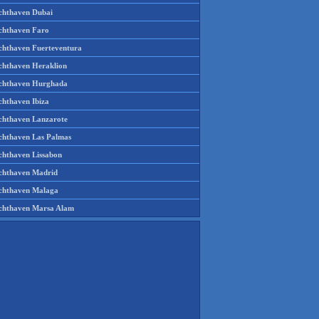
chthaven Dubai
chthaven Faro
chthaven Fuerteventura
chthaven Heraklion
chthaven Hurghada
chthaven Ibiza
chthaven Lanzarote
chthaven Las Palmas
chthaven Lissabon
chthaven Madrid
chthaven Malaga
chthaven Marsa Alam