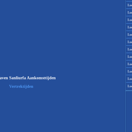
Lu
Lu
Lu
Lu
Lu
Lu
Lu
Lu
Lu
Lu
aven Sanliurfa Aankomsttijden
Lu
Lu
Vertrektijden