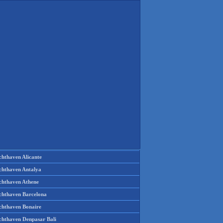
chthaven Alicante
chthaven Antalya
chthaven Athene
chthaven Barcelona
chthaven Bonaire
chthaven Denpasar Bali