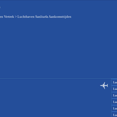
n
en Vertrek
>
Luchthaven Sanliurfa Aankomsttijden
Lu
Lu
Lu
Lu
Lu
Lu