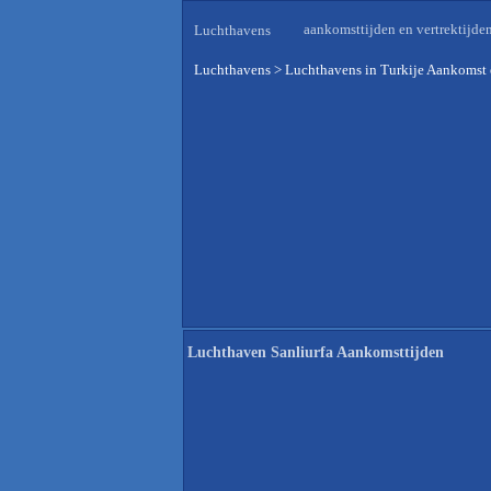
aankomsttijden en vertrektijde
Luchthavens
Luchthavens
>
Luchthavens in Turkije Aankomst 
Luchthaven Sanliurfa Aankomsttijden