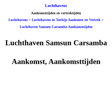
Luchthavens
Aankomsttijden en vertrektijden
Luchthavens
>
Luchthavens in Turkije Aankomst en Vertrek
>
Luchthaven Samsun Carsamba Aankomsttijden
Luchthaven Samsun Carsamba
Aankomst, Aankomsttijden