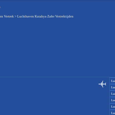
n
en Vertrek
>
Luchthaven Kutahya Zafer Vertrektijden
Lu
Lu
Lu
Lu
Lu
Lu