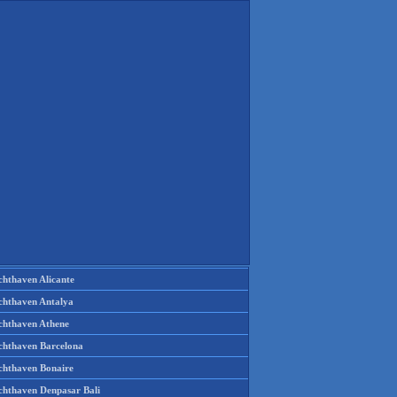
chthaven Alicante
chthaven Antalya
chthaven Athene
chthaven Barcelona
chthaven Bonaire
chthaven Denpasar Bali