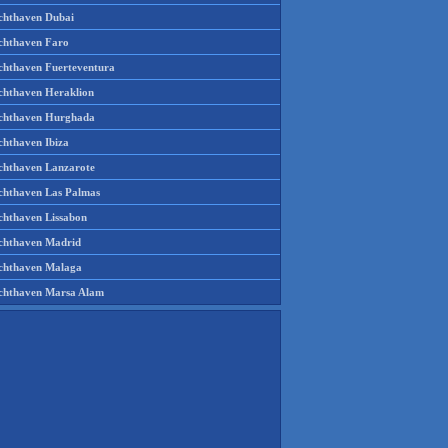
chthaven Dubai
chthaven Faro
chthaven Fuerteventura
chthaven Heraklion
chthaven Hurghada
chthaven Ibiza
chthaven Lanzarote
chthaven Las Palmas
chthaven Lissabon
chthaven Madrid
chthaven Malaga
chthaven Marsa Alam