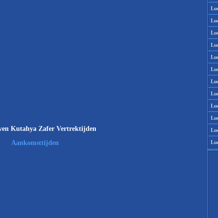
Lu
Lu
Lu
Lu
Lu
Lu
Lu
Lu
Lu
Lu
en Kutahya Zafer Vertrektijden
Lu
Lu
Aankomsttijden