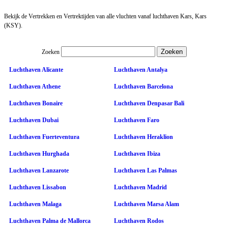
Bekijk de Vertrekken en Vertrektijden van alle vluchten vanaf luchthaven Kars, Kars
(KSY).
Zoeken
Luchthaven Alicante
Luchthaven Antalya
Luchthaven Athene
Luchthaven Barcelona
Luchthaven Bonaire
Luchthaven Denpasar Bali
Luchthaven Dubai
Luchthaven Faro
Luchthaven Fuerteventura
Luchthaven Heraklion
Luchthaven Hurghada
Luchthaven Ibiza
Luchthaven Lanzarote
Luchthaven Las Palmas
Luchthaven Lissabon
Luchthaven Madrid
Luchthaven Malaga
Luchthaven Marsa Alam
Luchthaven Palma de Mallorca
Luchthaven Rodos