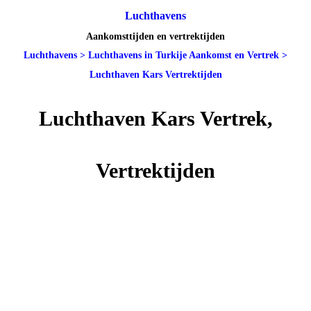
Luchthavens
Aankomsttijden en vertrektijden
Luchthavens
>
Luchthavens in Turkije Aankomst en Vertrek
>
Luchthaven Kars Vertrektijden
Luchthaven Kars Vertrek,
Vertrektijden