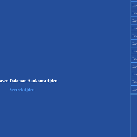
Lu
Lu
Lu
Lu
Lu
Lu
Lu
Lu
Lu
Lu
aven Dalaman Aankomsttijden
Lu
Lu
Vertrektijden