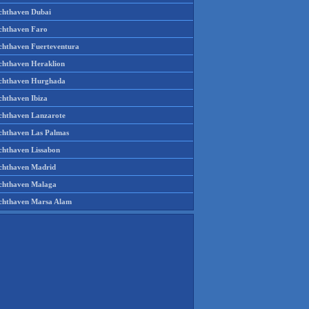
chthaven Dubai
chthaven Faro
chthaven Fuerteventura
chthaven Heraklion
chthaven Hurghada
chthaven Ibiza
chthaven Lanzarote
chthaven Las Palmas
chthaven Lissabon
chthaven Madrid
chthaven Malaga
chthaven Marsa Alam