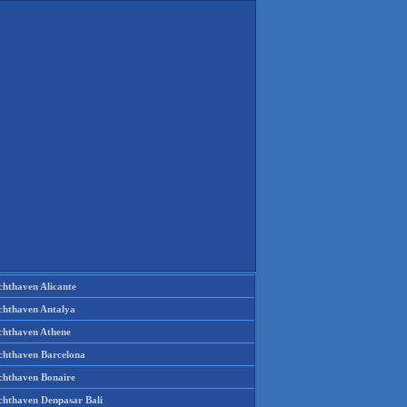
chthaven Alicante
chthaven Antalya
chthaven Athene
chthaven Barcelona
chthaven Bonaire
chthaven Denpasar Bali