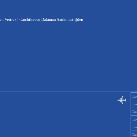
n
en Vertrek
>
Luchthaven Dalaman Aankomsttijden
Lu
Lu
Lu
Lu
Lu
Lu