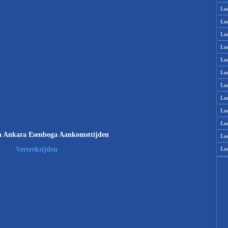
Lu
Lu
Lu
Lu
Lu
Lu
Lu
Lu
Lu
Lu
 Ankara Esenboga Aankomsttijden
Lu
Lu
Vertrektijden