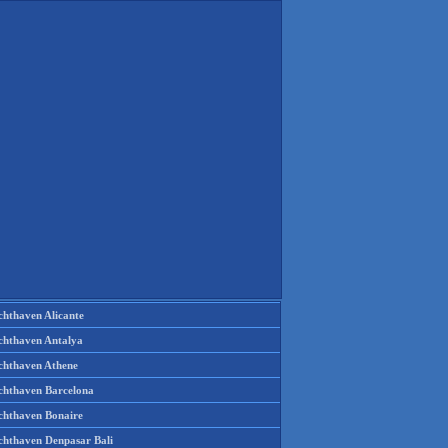
chthaven Alicante
chthaven Antalya
chthaven Athene
chthaven Barcelona
chthaven Bonaire
chthaven Denpasar Bali