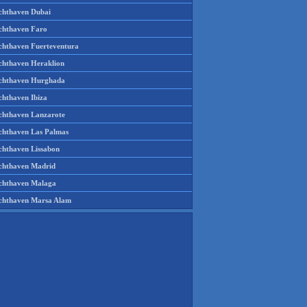
chthaven Dubai
chthaven Faro
chthaven Fuerteventura
chthaven Heraklion
chthaven Hurghada
chthaven Ibiza
chthaven Lanzarote
chthaven Las Palmas
chthaven Lissabon
chthaven Madrid
chthaven Malaga
chthaven Marsa Alam