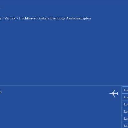
n
en Vertrek
>
Luchthaven Ankara Esenboga Aankomsttijden
Lu
n
Lu
Lu
Lu
Lu
Lu