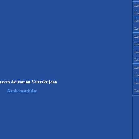
Lu
Lu
Lu
Lu
Lu
Lu
Lu
Lu
Lu
Lu
haven Adiyaman Vertrektijden
Lu
Lu
Aankomsttijden