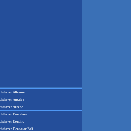
chthaven Alicante
chthaven Antalya
chthaven Athene
chthaven Barcelona
chthaven Bonaire
chthaven Denpasar Bali