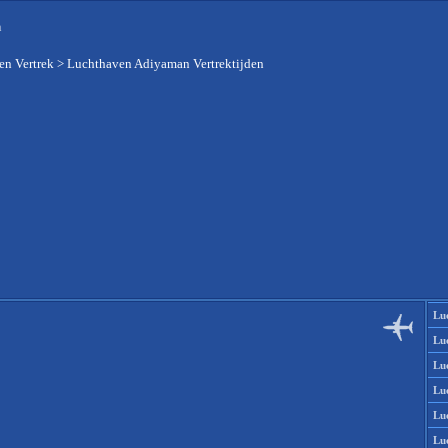
n
en Vertrek
>
Luchthaven Adiyaman Vertrektijden
Lu
Lu
Lu
Lu
Lu
Lu