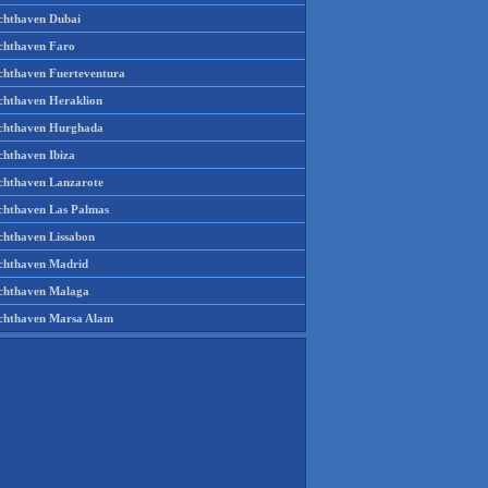
chthaven Dubai
chthaven Faro
chthaven Fuerteventura
chthaven Heraklion
chthaven Hurghada
chthaven Ibiza
chthaven Lanzarote
chthaven Las Palmas
chthaven Lissabon
chthaven Madrid
chthaven Malaga
chthaven Marsa Alam