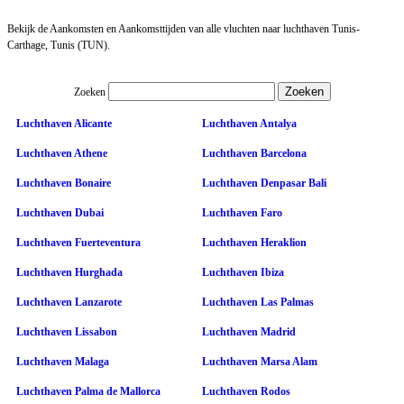
Bekijk de Aankomsten en Aankomsttijden van alle vluchten naar luchthaven Tunis-
Carthage, Tunis (TUN).
Zoeken
Luchthaven Alicante
Luchthaven Antalya
Luchthaven Athene
Luchthaven Barcelona
Luchthaven Bonaire
Luchthaven Denpasar Bali
Luchthaven Dubai
Luchthaven Faro
Luchthaven Fuerteventura
Luchthaven Heraklion
Luchthaven Hurghada
Luchthaven Ibiza
Luchthaven Lanzarote
Luchthaven Las Palmas
Luchthaven Lissabon
Luchthaven Madrid
Luchthaven Malaga
Luchthaven Marsa Alam
Luchthaven Palma de Mallorca
Luchthaven Rodos