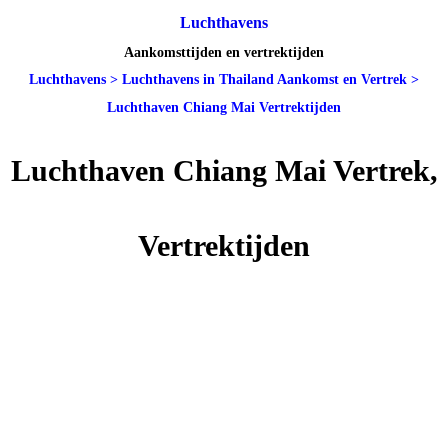
Luchthavens
Aankomsttijden en vertrektijden
Luchthavens
>
Luchthavens in Thailand Aankomst en Vertrek
>
Luchthaven Chiang Mai Vertrektijden
Luchthaven Chiang Mai Vertrek,
Vertrektijden