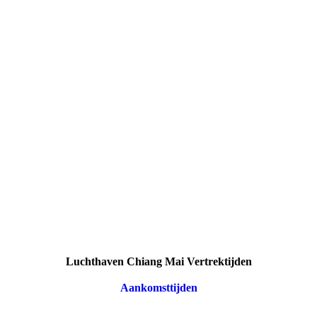
Luchthaven Chiang Mai Vertrektijden
Aankomsttijden