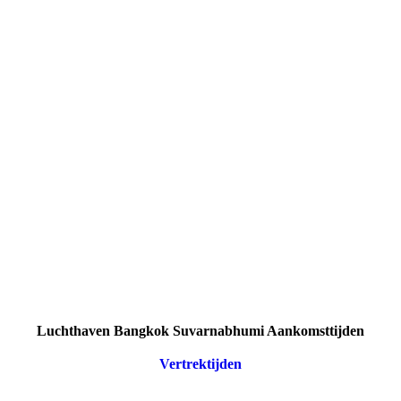
Luchthaven Bangkok Suvarnabhumi Aankomsttijden
Vertrektijden