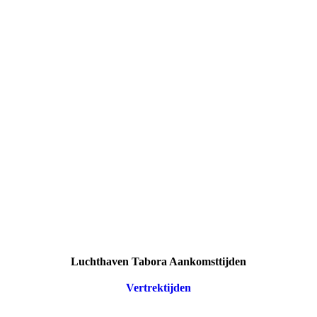
Luchthaven Tabora Aankomsttijden
Vertrektijden