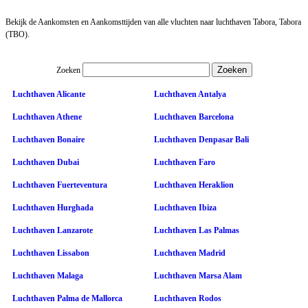
Bekijk de Aankomsten en Aankomsttijden van alle vluchten naar luchthaven Tabora, Tabora
(TBO).
Zoeken
Luchthaven Alicante
Luchthaven Antalya
Luchthaven Athene
Luchthaven Barcelona
Luchthaven Bonaire
Luchthaven Denpasar Bali
Luchthaven Dubai
Luchthaven Faro
Luchthaven Fuerteventura
Luchthaven Heraklion
Luchthaven Hurghada
Luchthaven Ibiza
Luchthaven Lanzarote
Luchthaven Las Palmas
Luchthaven Lissabon
Luchthaven Madrid
Luchthaven Malaga
Luchthaven Marsa Alam
Luchthaven Palma de Mallorca
Luchthaven Rodos