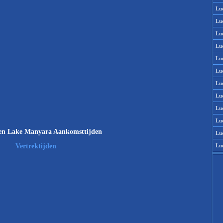
Lu
Lu
Lu
Lu
Lu
Lu
Lu
Lu
Lu
Lu
en Lake Manyara Aankomsttijden
Lu
Lu
Vertrektijden