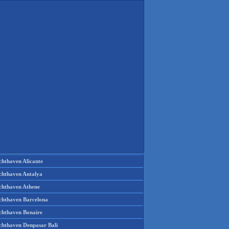
chthaven Alicante
chthaven Antalya
chthaven Athene
chthaven Barcelona
chthaven Bonaire
chthaven Denpasar Bali