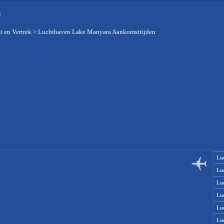
n
 en Vertrek
>
Luchthaven Lake Manyara Aankomsttijden
Lu
Lu
Lu
Lu
Lu
Lu