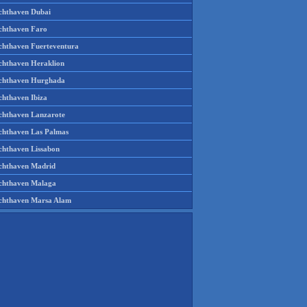
chthaven Dubai
chthaven Faro
chthaven Fuerteventura
chthaven Heraklion
chthaven Hurghada
chthaven Ibiza
chthaven Lanzarote
chthaven Las Palmas
chthaven Lissabon
chthaven Madrid
chthaven Malaga
chthaven Marsa Alam