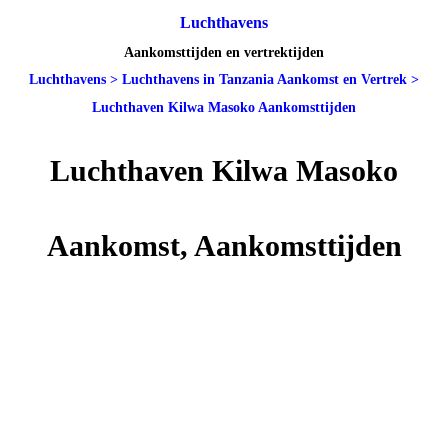
Luchthavens
Aankomsttijden en vertrektijden
Luchthavens
>
Luchthavens in Tanzania Aankomst en Vertrek
>
Luchthaven Kilwa Masoko Aankomsttijden
Luchthaven Kilwa Masoko
Aankomst, Aankomsttijden