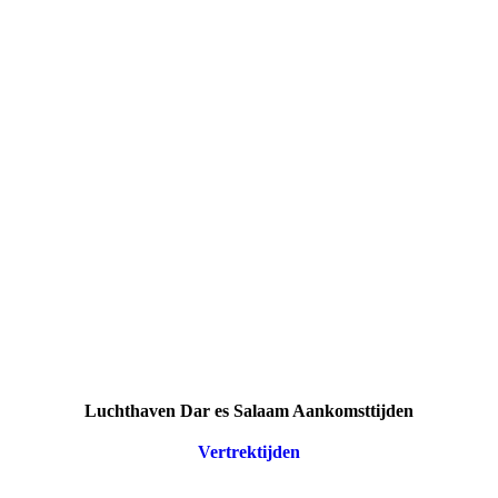
Luchthaven Dar es Salaam Aankomsttijden
Vertrektijden