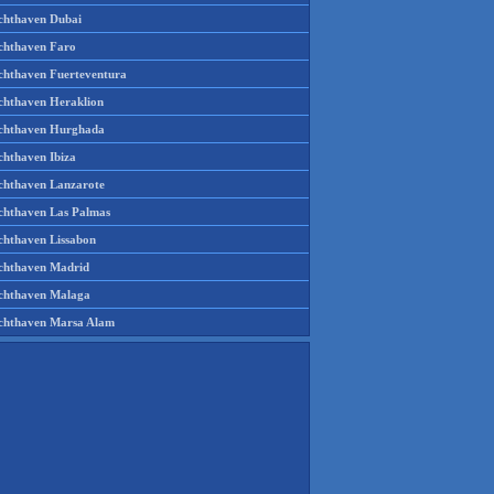
chthaven Dubai
chthaven Faro
chthaven Fuerteventura
chthaven Heraklion
chthaven Hurghada
chthaven Ibiza
chthaven Lanzarote
chthaven Las Palmas
chthaven Lissabon
chthaven Madrid
chthaven Malaga
chthaven Marsa Alam