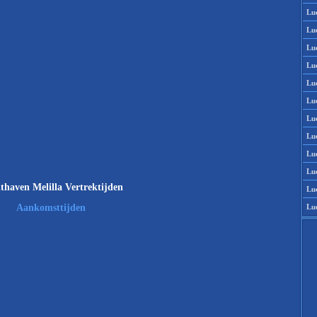
Lu
Lu
Lu
Lu
Lu
Lu
Lu
Lu
Lu
Lu
thaven Melilla Vertrektijden
Lu
Lu
Aankomsttijden