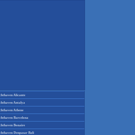
chthaven Alicante
chthaven Antalya
chthaven Athene
chthaven Barcelona
chthaven Bonaire
chthaven Denpasar Bali