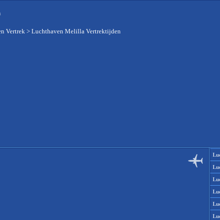
n
n Vertrek
>
Luchthaven Melilla Vertrektijden
Lu
Lu
Lu
Lu
Lu
Lu