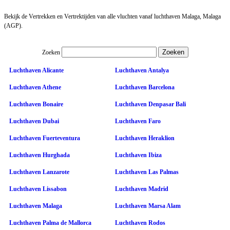
Bekijk de Vertrekken en Vertrektijden van alle vluchten vanaf luchthaven Malaga, Malaga
(AGP).
Zoeken
Luchthaven Alicante
Luchthaven Antalya
Luchthaven Athene
Luchthaven Barcelona
Luchthaven Bonaire
Luchthaven Denpasar Bali
Luchthaven Dubai
Luchthaven Faro
Luchthaven Fuerteventura
Luchthaven Heraklion
Luchthaven Hurghada
Luchthaven Ibiza
Luchthaven Lanzarote
Luchthaven Las Palmas
Luchthaven Lissabon
Luchthaven Madrid
Luchthaven Malaga
Luchthaven Marsa Alam
Luchthaven Palma de Mallorca
Luchthaven Rodos