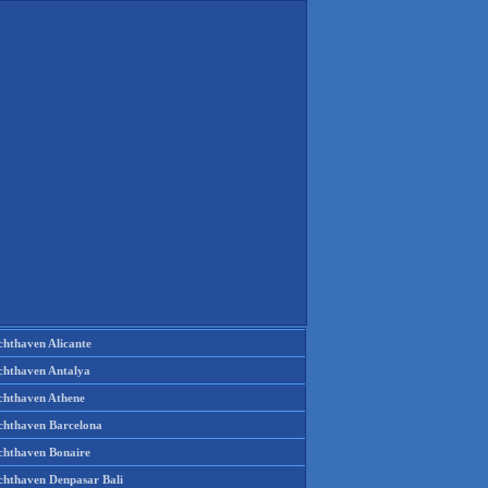
chthaven Alicante
chthaven Antalya
chthaven Athene
chthaven Barcelona
chthaven Bonaire
chthaven Denpasar Bali