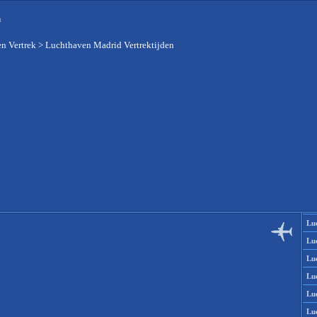
n
n Vertrek
>
Luchthaven Madrid Vertrektijden
Lu
Lu
Lu
Lu
Lu
Lu