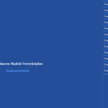
Lu
Lu
Lu
Lu
Lu
Lu
Lu
Lu
Lu
Lu
thaven Madrid Vertrektijden
Lu
Lu
Aankomsttijden