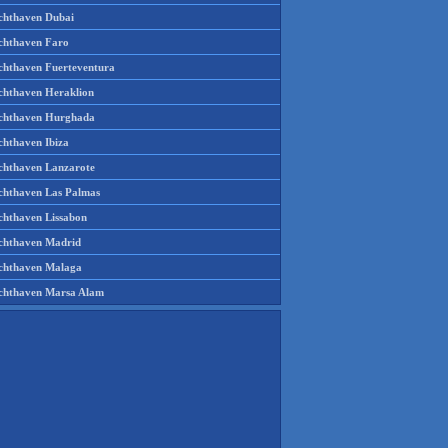
chthaven Dubai
chthaven Faro
chthaven Fuerteventura
chthaven Heraklion
chthaven Hurghada
chthaven Ibiza
chthaven Lanzarote
chthaven Las Palmas
chthaven Lissabon
chthaven Madrid
chthaven Malaga
chthaven Marsa Alam