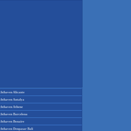
chthaven Alicante
chthaven Antalya
chthaven Athene
chthaven Barcelona
chthaven Bonaire
chthaven Denpasar Bali