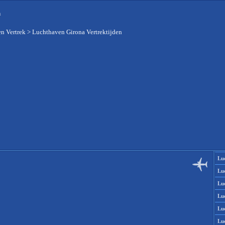
n
n Vertrek
>
Luchthaven Girona Vertrektijden
Lu
Lu
Lu
Lu
Lu
Lu