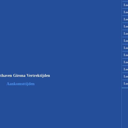
Lu
Lu
Lu
Lu
Lu
Lu
Lu
Lu
Lu
Lu
thaven Girona Vertrektijden
Lu
Lu
Aankomsttijden