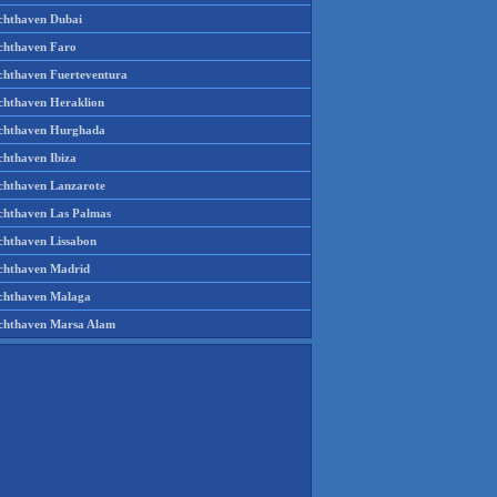
chthaven Dubai
chthaven Faro
chthaven Fuerteventura
chthaven Heraklion
chthaven Hurghada
chthaven Ibiza
chthaven Lanzarote
chthaven Las Palmas
chthaven Lissabon
chthaven Madrid
chthaven Malaga
chthaven Marsa Alam