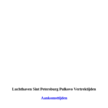
Luchthaven Sint Petersburg Pulkovo Vertrektijden
Aankomsttijden