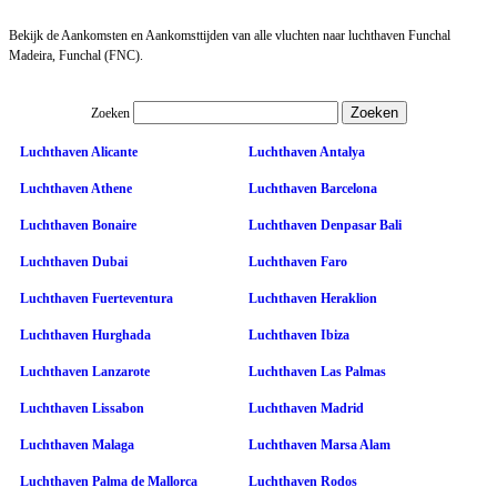
Bekijk de Aankomsten en Aankomsttijden van alle vluchten naar luchthaven Funchal
Madeira, Funchal (FNC).
Zoeken
Luchthaven Alicante
Luchthaven Antalya
Luchthaven Athene
Luchthaven Barcelona
Luchthaven Bonaire
Luchthaven Denpasar Bali
Luchthaven Dubai
Luchthaven Faro
Luchthaven Fuerteventura
Luchthaven Heraklion
Luchthaven Hurghada
Luchthaven Ibiza
Luchthaven Lanzarote
Luchthaven Las Palmas
Luchthaven Lissabon
Luchthaven Madrid
Luchthaven Malaga
Luchthaven Marsa Alam
Luchthaven Palma de Mallorca
Luchthaven Rodos