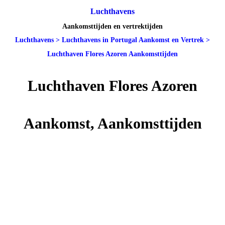
Luchthavens
Aankomsttijden en vertrektijden
Luchthavens
>
Luchthavens in Portugal Aankomst en Vertrek
>
Luchthaven Flores Azoren Aankomsttijden
Luchthaven Flores Azoren
Aankomst, Aankomsttijden