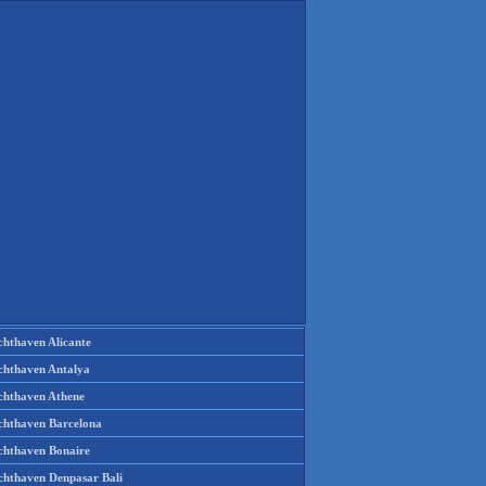
chthaven Alicante
chthaven Antalya
chthaven Athene
chthaven Barcelona
chthaven Bonaire
chthaven Denpasar Bali