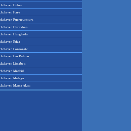
chthaven Dubai
chthaven Faro
chthaven Fuerteventura
chthaven Heraklion
chthaven Hurghada
chthaven Ibiza
chthaven Lanzarote
chthaven Las Palmas
chthaven Lissabon
chthaven Madrid
chthaven Malaga
chthaven Marsa Alam