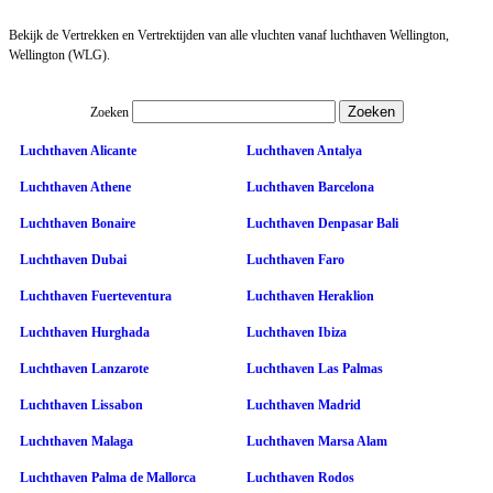
Bekijk de Vertrekken en Vertrektijden van alle vluchten vanaf luchthaven Wellington,
Wellington (WLG).
Zoeken
Luchthaven Alicante
Luchthaven Antalya
Luchthaven Athene
Luchthaven Barcelona
Luchthaven Bonaire
Luchthaven Denpasar Bali
Luchthaven Dubai
Luchthaven Faro
Luchthaven Fuerteventura
Luchthaven Heraklion
Luchthaven Hurghada
Luchthaven Ibiza
Luchthaven Lanzarote
Luchthaven Las Palmas
Luchthaven Lissabon
Luchthaven Madrid
Luchthaven Malaga
Luchthaven Marsa Alam
Luchthaven Palma de Mallorca
Luchthaven Rodos