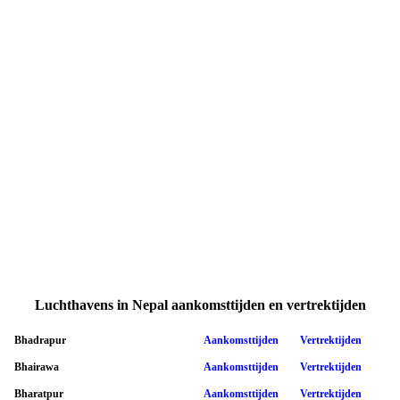
Luchthavens in Nepal aankomsttijden en vertrektijden
Bhadrapur
Aankomsttijden
Vertrektijden
Bhairawa
Aankomsttijden
Vertrektijden
Bharatpur
Aankomsttijden
Vertrektijden