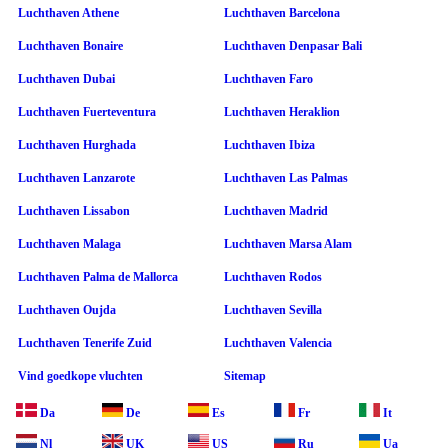
Luchthaven Athene
Luchthaven Barcelona
Luchthaven Bonaire
Luchthaven Denpasar Bali
Luchthaven Dubai
Luchthaven Faro
Luchthaven Fuerteventura
Luchthaven Heraklion
Luchthaven Hurghada
Luchthaven Ibiza
Luchthaven Lanzarote
Luchthaven Las Palmas
Luchthaven Lissabon
Luchthaven Madrid
Luchthaven Malaga
Luchthaven Marsa Alam
Luchthaven Palma de Mallorca
Luchthaven Rodos
Luchthaven Oujda
Luchthaven Sevilla
Luchthaven Tenerife Zuid
Luchthaven Valencia
Vind goedkope vluchten
Sitemap
Da
De
Es
Fr
It
Nl
UK
US
Ru
Ua