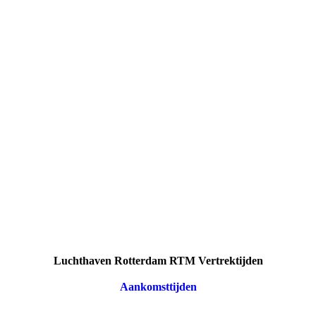
Luchthaven Rotterdam RTM Vertrektijden
Aankomsttijden